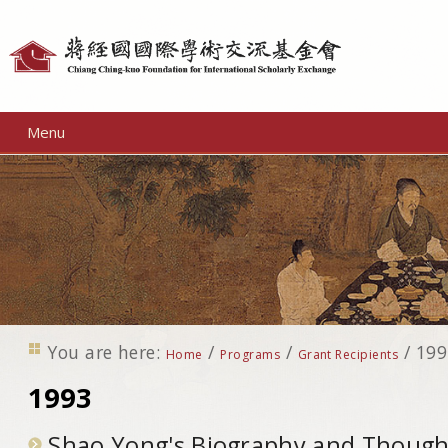
Personal
tools
Menu
You are here:
/
/
/
199
Home
Programs
Grant Recipients
1993
Shao Yong's Biography and Though