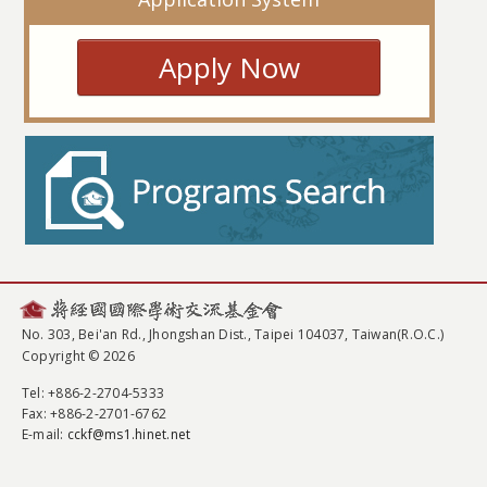
Apply Now
No. 303, Bei'an Rd., Jhongshan Dist., Taipei 104037, Taiwan(R.O.C.)
Copyright © 2026
Tel
: +886-2-2704-5333
Fax
: +886-2-2701-6762
E-mail:
cckf@ms1.hinet.net