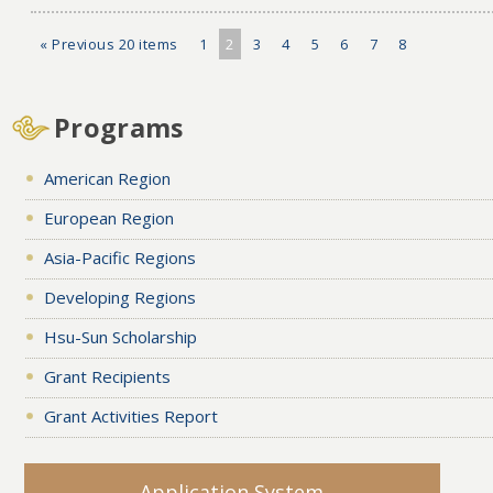
« Previous 20 items
1
2
3
4
5
6
7
8
Programs
American Region
European Region
Asia-Pacific Regions
Developing Regions
Hsu-Sun Scholarship
Grant Recipients
Grant Activities Report
Application System