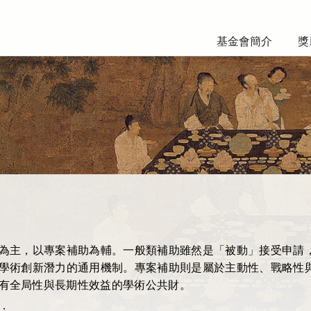
基金會簡介
獎
為主，以專案補助為輔。一般類補助雖然是「被動」接受申請
學術創新潛力的通用機制。專案補助則是屬於主動性、戰略性
有全局性與長期性效益的學術公共財。
：