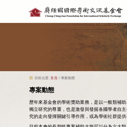
個
人
工
具
目前位置:
首頁
/
專案動態
專案動態
歷年來基金會的學術獎助業務，是以一般類補助
獨立研究的尊重，也是激發與發掘各國學者自主
究的走向發揮關鍵引導作用，或為學術社群提供
目前本會的長期性專案補助大致可以分為六大類