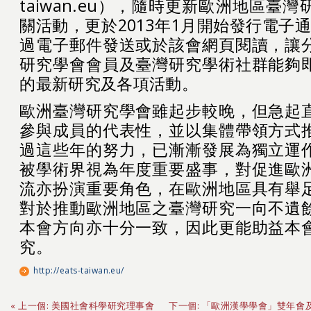
taiwan.eu），隨時更新歐洲地區臺
關活動，更於2013年1月開始發行電子
過電子郵件發送或於該會網頁閱讀，讓
研究學會會員及臺灣研究學術社群能夠
的最新研究及各項活動。
歐洲臺灣研究學會雖起步較晚，但急起
參與成員的代表性，並以集體帶領方式
過這些年的努力，已漸漸發展為獨立運
被學術界視為年度重要盛事，對促進歐
流亦扮演重要角色，在歐洲地區具有舉
對於推動歐洲地區之臺灣研究一向不遺
本會方向亦十分一致，因此更能助益本
究。
http://eats-taiwan.eu/
« 上一個: 美國社會科學研究理事會
下一個: 「歐洲漢學學會」雙年會