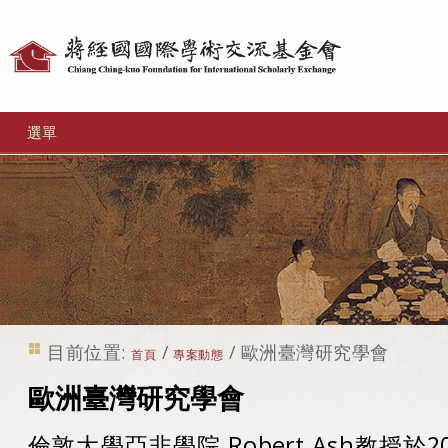
個
人
工
選單
具
目前位置:
/
/
歐洲臺灣研究學會
首頁
專案動態
歐洲臺灣研究學會
倫敦大學亞非學院 Robert Ash教授於