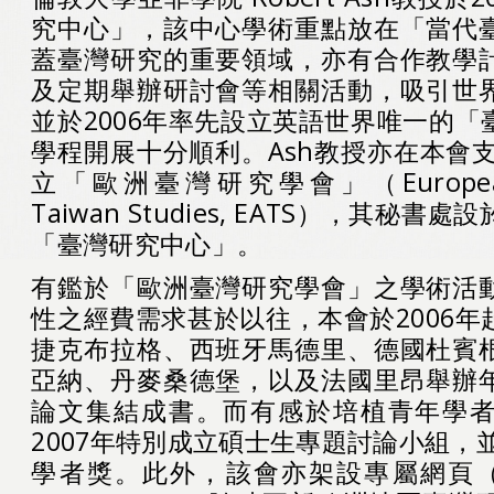
究中心」，該中心學術重點放在「當代
蓋臺灣研究的重要領域，亦有合作教學
及定期舉辦研討會等相關活動，吸引世
並於2006年率先設立英語世界唯一的
學程開展十分順利。Ash教授亦在本會支
立「歐洲臺灣研究學會」（European As
Taiwan Studies, EATS），其秘
「臺灣研究中心」。
有鑑於「歐洲臺灣研究學會」之學術活
性之經費需求甚於以往，本會於2006
捷克布拉格、西班牙馬德里、德國杜賓
亞納、丹麥桑德堡，以及法國里昂舉辦
論文集結成書。而有感於培植青年學
2007年特別成立碩士生專題討論小組，並
學者獎。此外，該會亦架設專屬網頁（http: