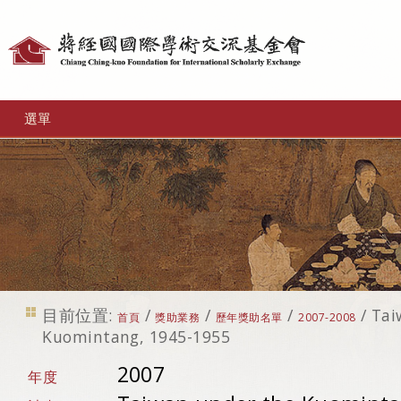
個
人
工
選單
具
目前位置:
/
/
/
/
Tai
首頁
獎助業務
歷年獎助名單
2007-2008
Kuomintang, 1945-1955
2007
年度