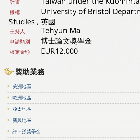
Taiwan under the Kuominta
計畫
University of Bristol Depart
機構
Studies , 英國
Tehyun Ma
主持人
博士論文獎學金
申請類別
EUR12,000
核定金額
獎助業務
美洲地區
歐洲地區
亞太地區
新興地區
許－孫獎學金