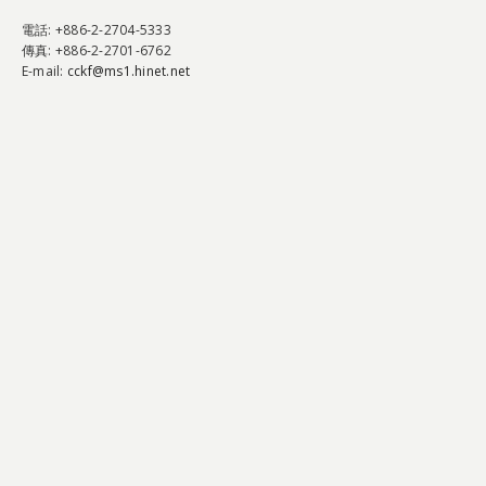
電話
: +886-2-2704-5333
傳真
: +886-2-2701-6762
E-mail:
cckf@ms1.hinet.net