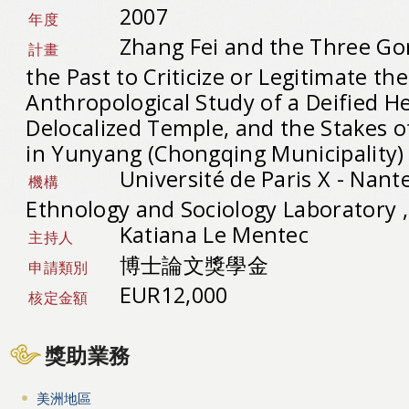
2007
年度
Zhang Fei and the Three Go
計畫
the Past to Criticize or Legitimate th
Anthropological Study of a Deified He
Delocalized Temple, and the Stakes o
in Yunyang (Chongqing Municipality)
Université de Paris X - Nan
機構
Ethnology and Sociology Laboratory
Katiana Le Mentec
主持人
博士論文獎學金
申請類別
EUR12,000
核定金額
獎助業務
美洲地區