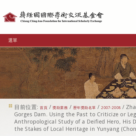
個
人
工
選單
具
目前位置:
/
/
/
/
Zha
首頁
獎助業務
歷年獎助名單
2007-2008
Gorges Dam. Using the Past to Criticize or Le
Anthropological Study of a Deified Hero, His 
the Stakes of Local Heritage in Yunyang (Cho