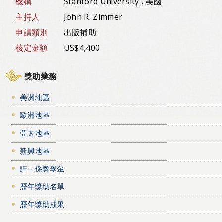
機構
Stanford University , 美國
主持人
John R. Zimmer
申請類別
出版補助
核定金額
US$4,400
獎助業務
美洲地區
歐洲地區
亞太地區
新興地區
許－孫獎學金
歷年獎助名單
歷年獎助成果