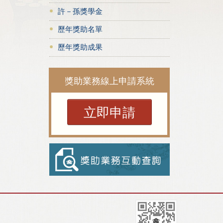
許－孫獎學金
歷年獎助名單
歷年獎助成果
獎助業務線上申請系統
立即申請