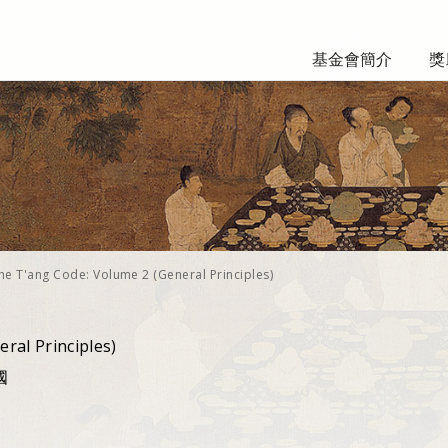
基金會簡介
獎
he T'ang Code: Volume 2 (General Principles)
ral Principles)
國