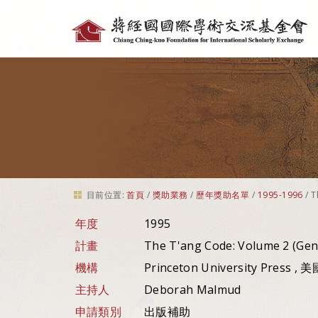
個
人
工
具
目前位置:
首頁
/
獎助業務
/
歷年獎助名單
/
1995-1996
/
T
年度
1995
計畫
The T'ang Code: Volume 2 (Gene
機構
Princeton University Press , 美
主持人
Deborah Malmud
申請類別
出版補助