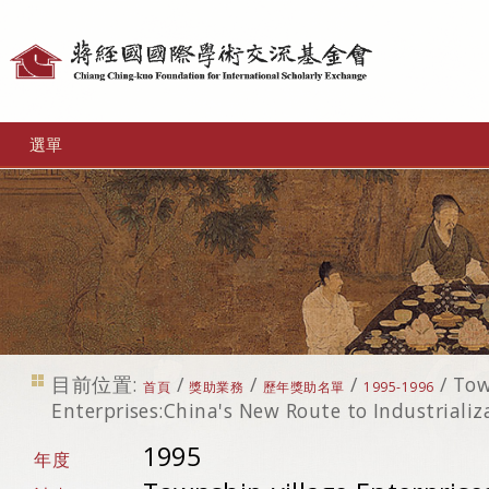
個
人
工
選單
具
目前位置:
/
/
/
/
Tow
首頁
獎助業務
歷年獎助名單
1995-1996
Enterprises:China's New Route to Industrializ
1995
年度