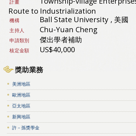
Township-village Enterprise
計畫
Route to Industrialization
Ball State University , 美國
機構
Chu-Yuan Cheng
主持人
傑出學者補助
申請類別
US$40,000
核定金額
獎助業務
美洲地區
歐洲地區
亞太地區
新興地區
許－孫獎學金