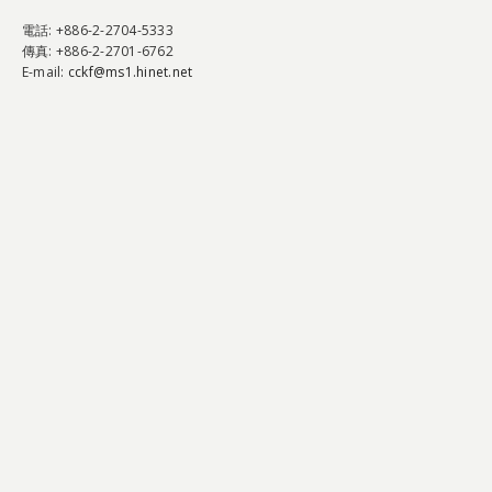
電話
: +886-2-2704-5333
傳真
: +886-2-2701-6762
E-mail:
cckf@ms1.hinet.net