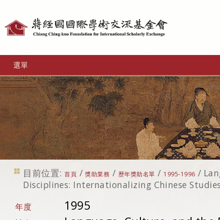
個
人
工
選單
具
目前位置:
/
/
/
/
Lan
首頁
獎助業務
歷年獎助名單
1995-1996
Disciplines: Internationalizing Chinese Studie
1995
年度