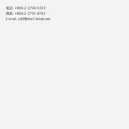
電話
: +886-2-2704-5333
傳真
: +886-2-2701-6762
E-mail:
cckf@ms1.hinet.net