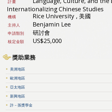
Language, Culture, and the D
計畫
Internationalizing Chinese Studies
Rice University , 美國
機構
Benjamin Lee
主持人
研討會
申請類別
US$25,000
核定金額
獎助業務
美洲地區
歐洲地區
亞太地區
新興地區
許－孫獎學金