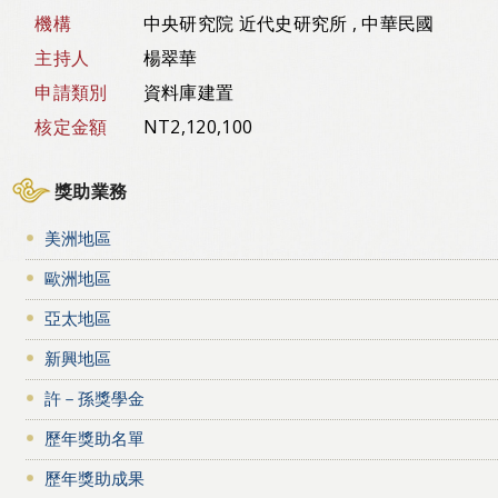
機構
中央研究院 近代史研究所 , 中華民國
主持人
楊翠華
申請類別
資料庫建置
核定金額
NT2,120,100
獎助業務
美洲地區
歐洲地區
亞太地區
新興地區
許－孫獎學金
歷年獎助名單
歷年獎助成果