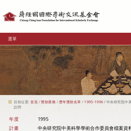
個
人
工
選單
具
目前位置:
首頁
/
獎助業務
/
歷年獎助名單
/
1995-1996
/
中央研究院中
訪問
年度
1995
計畫
中央研究院中美科學學術合作委員會檔案資