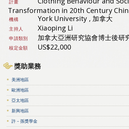
Clothing Behaviour and Soci
計畫
Transformation in 20th Century Chi
York University , 加拿大
機構
Xiaoping Li
主持人
加拿大亞洲研究協會博士後研
申請類別
US$22,000
核定金額
獎助業務
美洲地區
歐洲地區
亞太地區
新興地區
許－孫獎學金