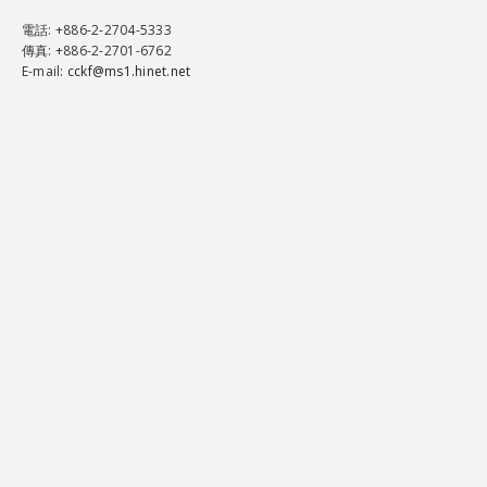
電話
: +886-2-2704-5333
傳真
: +886-2-2701-6762
E-mail:
cckf@ms1.hinet.net