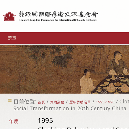
個
人
工
選單
具
目前位置:
/
/
/
/
Clo
首頁
獎助業務
歷年獎助名單
1995-1996
Social Transformation in 20th Century China
1995
年度