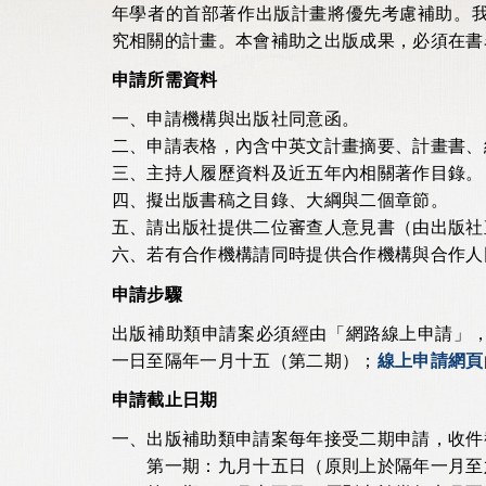
年學者的首部著作出版計畫將優先考慮補助。
究相關的計畫。本會補助之出版成果，必須在書
申請所需資料
一、申請機構與出版社同意函。
二、申請表格，內含中英文計畫摘要、計畫書、
三、主持人履歷資料及近五年內相關著作目錄。
四、擬出版書稿之目錄、大綱與二個章節。
五、請出版社提供二位審查人意見書（由出版社
六、若有合作機構請同時提供合作機構與合作人
申請步驟
出版補助類申請案必須經由「網路線上申請」
一日至隔年一月十五（第二期）；
線上申請網頁
申請截止日期
一、出版補助類申請案每年接受二期申請，收件
第一期：九月十五日（原則上於隔年一月至