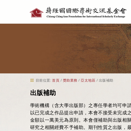
個
人
工
具
目前位置:
首頁
/
獎助業務
/
亞太地區
/
出版補助
出版補助
學術機構（含大學出版部）之專任學者均可申
以已完成之作品提出申請，本會不接受未完成
金額以一萬美元為原則。本會僅補助與出版相
研究之相關經費不予補助。期刊性質之出版，