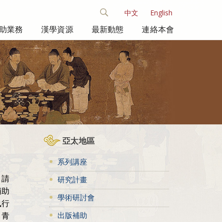
中文
English
助業務
漢學資源
最新動態
連絡本會
亞太地區
系列講座
。請
研究計畫
補助
學術研討會
執行
出版補助
。青