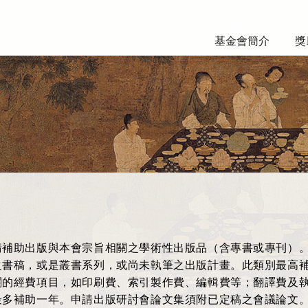
基金會簡介
獎
請補助出版與本會宗旨相關之學術性出版品（含專書或專刊）
之書稿，或是叢書系列，或尚未執筆之出版計畫。此類別最高
關的經費項目，如印刷費、索引製作費、編輯費等；翻譯費及
最多補助一年。申請出版研討會論文集須附已定稿之會議論文