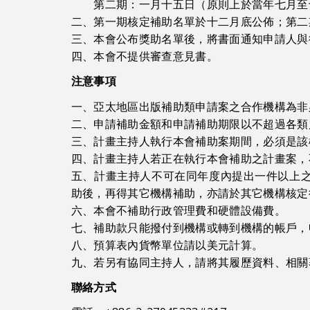
第二期：一月十五日（原則上於當年七月至
二、第一期核定補助名單於十二月底公佈；第二
三、本會公布獎助名單後，將書面通知申請人與
四、本會不提供審查意見書。
注意事項
一、亞太地區出版補助類申請案之合作機構為非
二、申請補助金額和申請補助期限以不超過各類
三、計畫主持人執行本會補助案期間，必須是該
四、計畫主持人若正在執行本會補助之計畫案，
五、計畫主持人不可在同年度內提出一件以上
助後，再得其它機構補助，亦請於其它機構核定
六、本會不補助行政管理費和硬體設備費。
七、補助款只能撥付到機構或轉到機構的帳戶，
八、預算表內貨幣單位請以美元計算。
九、若另有協同主持人，請將其履歷資料、相關
聯絡方式