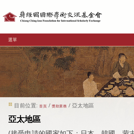
個
人
工
選單
具
目前位置:
/
/
亞太地區
首頁
獎助業務
亞太地區
(接受申請的國家如下：日本、韓國、蒙