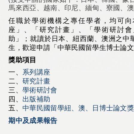
馬來西亞、越南、印尼、緬甸、寮國、澳
任職於學術機構之專任學者，均可向
座」、「研究計畫」、「學術研討會
助」；就讀於日本、紐西蘭、澳洲之中
生，歡迎申請「中華民國留學生博士論文
獎助項目
一、
系列講座
二、
研究計畫
三、
學術研討會
四、
出版補助
五、
中華民國留學紐、澳、日博士論文
期中及成果報告