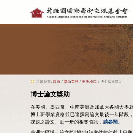
個
人
工
具
目前位置:
首頁
/
獎助業務
/
美洲地區
/
博士論文獎助
博士論文獎助
在美國、墨西哥、中南美洲及加拿大各國大學
博士班學業資格並已達撰寫論文最後一年階段
課題之論文。近一步的相關資訊，
請參閱
。
美洲地區博士論文獎助類申請案件收件截止日期