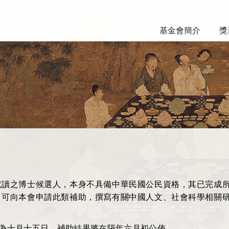
基金會簡介
獎
就讀之博士候選人，
本身不具備中華民國公民資格，
其已完成
，可向本會申請此類補助，撰寫有關中國人文、社會科學相關
為十月十五日，補助結果將在隔年六月初公佈。