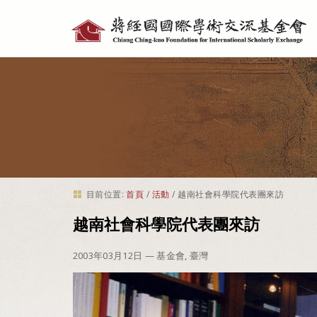
個
人
工
具
目前位置:
首頁
/
活動
/
越南社會科學院代表團來訪
越南社會科學院代表團來訪
2003年03月12日
— 基金會, 臺灣