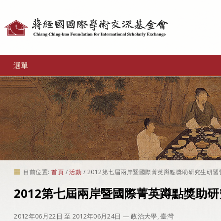
個
人
工
選單
具
目前位置:
首頁
/
活動
/
2012第七屆兩岸暨國際菁英蹲點獎助研究生研習
2012第七屆兩岸暨國際菁英蹲點獎助
2012年06月22日 至 2012年06月24日
— 政治大學, 臺灣