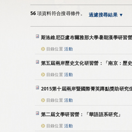
56
項資料符合搜尋條件。
過濾搜尋結果
斯洛維尼亞盧布爾雅那大學暑期漢學研習
目錄位置
活動
第五屆兩岸歷史文化研習營：「南京：歷
目錄位置
活動
2015第十屆兩岸暨國際菁英蹲點獎助研究
目錄位置
活動
第二屆文學研習營：「華語語系研究」
目錄位置
活動