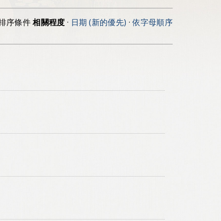
排序條件
相關程度
·
日期 (新的優先)
·
依字母順序