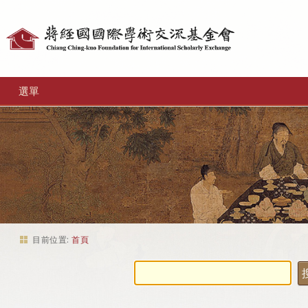
個
人
工
選單
具
目前位置:
首頁