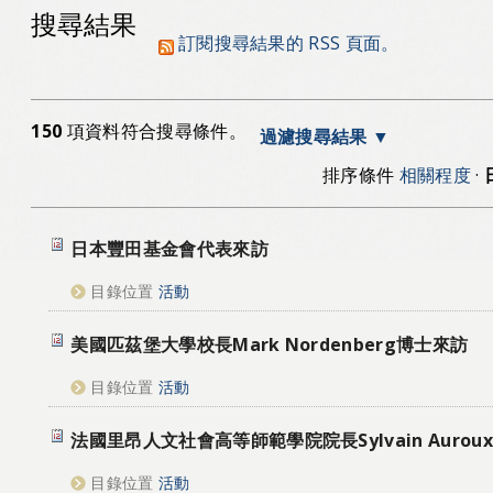
搜尋結果
訂閱搜尋結果的 RSS 頁面。
150
項資料符合搜尋條件。
過濾搜尋結果
排序條件
相關程度
·
日本豐田基金會代表來訪
目錄位置
活動
美國匹茲堡大學校長Mark Nordenberg博士來訪
目錄位置
活動
法國里昂人文社會高等師範學院院長Sylvain Auro
目錄位置
活動