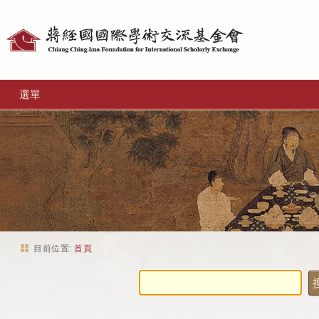
個
人
工
選單
具
目前位置:
首頁