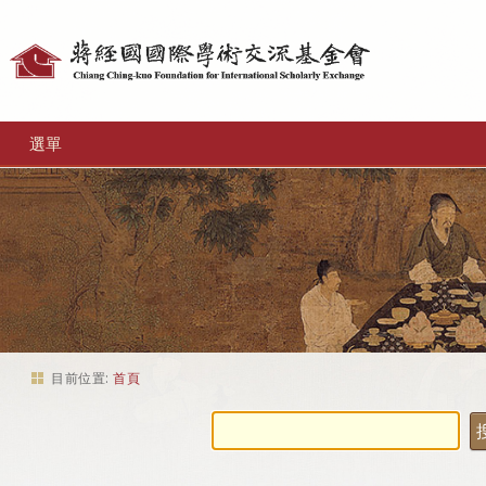
個
人
工
選單
具
目前位置:
首頁