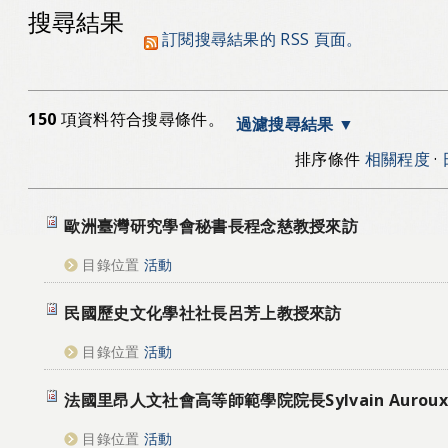
搜尋結果
訂閱搜尋結果的 RSS 頁面。
150
項資料符合搜尋條件。
過濾搜尋結果
排序條件
相關程度
·
歐洲臺灣研究學會秘書長程念慈教授來訪
目錄位置
活動
民國歷史文化學社社長呂芳上教授來訪
目錄位置
活動
法國里昂人文社會高等師範學院院長Sylvain Auro
目錄位置
活動