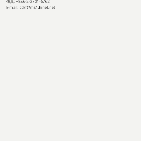
傳真
: +886-2-2701-6762
E-mail:
cckf@ms1.hinet.net