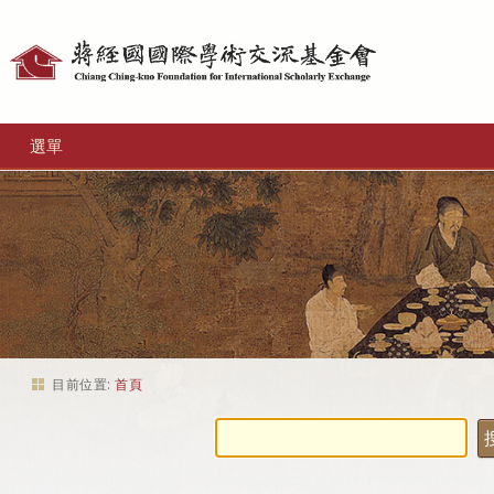
個
人
工
選單
具
目前位置:
首頁