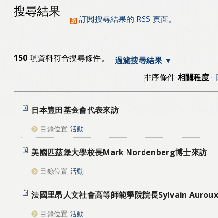
搜尋結果
訂閱搜尋結果的 RSS 頁面。
150
項資料符合搜尋條件。
過濾搜尋結果
排序條件
相關程度
·
日本豐田基金會代表來訪
目錄位置
活動
美國匹茲堡大學校長Mark Nordenberg博士來訪
目錄位置
活動
法國里昂人文社會高等師範學院院長Sylvain Auro
目錄位置
活動