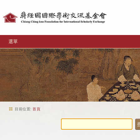
個
人
工
選單
具
目前位置:
首頁