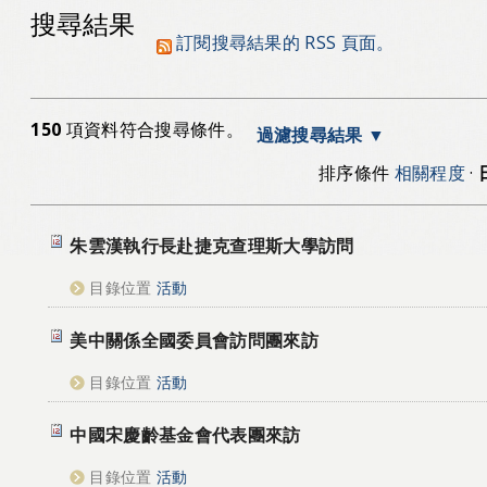
搜尋結果
訂閱搜尋結果的 RSS 頁面。
150
項資料符合搜尋條件。
過濾搜尋結果
排序條件
相關程度
·
朱雲漢執行長赴捷克查理斯大學訪問
目錄位置
活動
美中關係全國委員會訪問團來訪
目錄位置
活動
中國宋慶齡基金會代表團來訪
目錄位置
活動