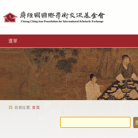
個
人
工
選單
具
目前位置:
首頁