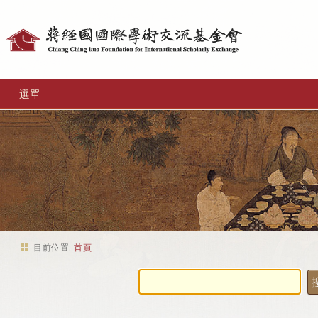
個
人
工
選單
具
目前位置:
首頁