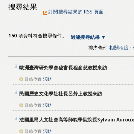
搜尋結果
訂閱搜尋結果的 RSS 頁面。
150
項資料符合搜尋條件。
過濾搜尋結果
排序條件
相關程度
·
歐洲臺灣研究學會秘書長程念慈教授來訪
目錄位置
活動
民國歷史文化學社社長呂芳上教授來訪
目錄位置
活動
法國里昂人文社會高等師範學院院長Sylvain Auro
目錄位置
活動