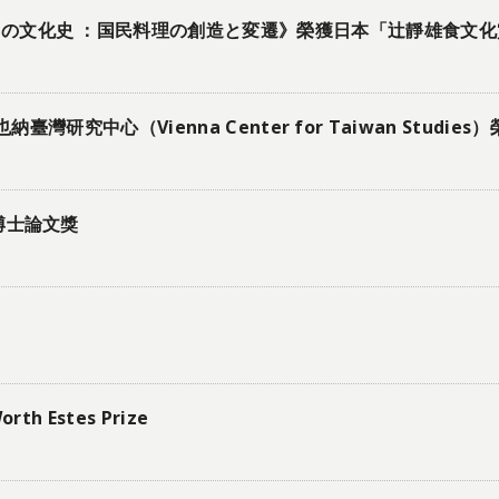
の文化史 ：国民料理の創造と変遷》榮獲日本「辻靜雄食文化
也納臺灣研究中心（Vienna Center for Taiwan Studi
博士論文獎
 Estes Prize