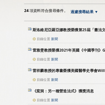
24
項資料符合搜尋條件。
過濾搜尋結果
斯洛維尼亞羅亞娜教授榮獲第25屆「臺法
目錄位置
新聞
雷雅雯教授榮獲2021年英國《中國季刊》Gordo
目錄位置
新聞
雷祥麟教授的專書榮獲美國醫學史學會William 
目錄位置
新聞
《窯洞：另一種營造法式》獲獎消息
目錄位置
新聞