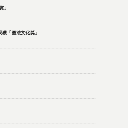
賞」
es）榮獲「臺法文化獎」