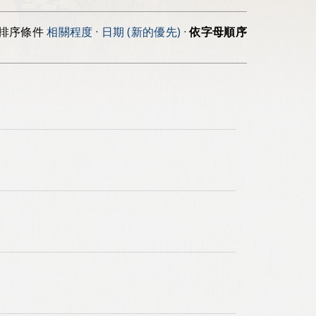
排序條件
相關程度
·
日期 (新的優先)
·
依字母順序