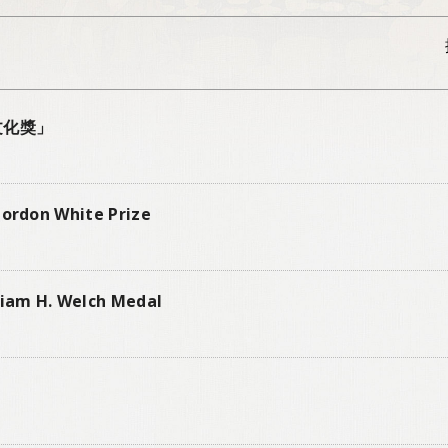
文化獎」
n White Prize
H. Welch Medal