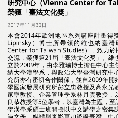
研究中心（Vienna Center for Tai
榮獲「臺法文化獎」
2017年11月30日
本會2014年歐洲地區系列講座計畫得獎人
Lipinsky）博士所帶領的維也納臺灣
Center for Taiwan Studies）
交流，榮獲第21屆「臺法文化獎」。維
立於2009年，由李雅瑞博士擔任中心
納大學漢學系，與政治大學臺灣研究中
究所亦有密切合作關係，並自2009年
學國家發展研究所彭立忠教授及高永光
家寧教授、企業管理學系林月雲教授，
良恭教授等5位學者，以臺灣為主題，至
學漢學系碩士班開授以中文講學之密集
過文學、媒體與電影更加認識臺灣。中