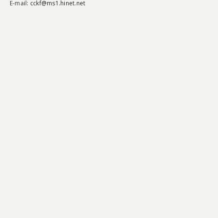
E-mail:
cckf@ms1.hinet.net