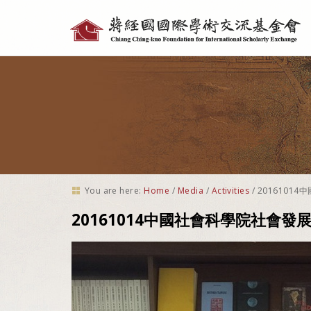
Personal
tools
You are here:
Home
/
Media
/
Activities
/
201610
20161014中國社會科學院社會