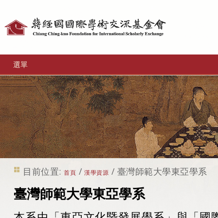
個
人
工
選單
具
目前位置:
/
/
臺灣師範大學東亞學系
首頁
漢學資源
臺灣師範大學東亞學系
本系由「東亞文化暨發展學系」與「國