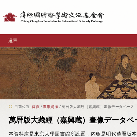
個
人
工
選單
具
目前位置:
首頁
/
漢學資源
/
萬暦版大藏經（嘉興蔵）畫像データベース
萬暦版大藏經（嘉興蔵）畫像データベ
本資料庫是東京大學圖書館所設置，內容是明代萬曆版本