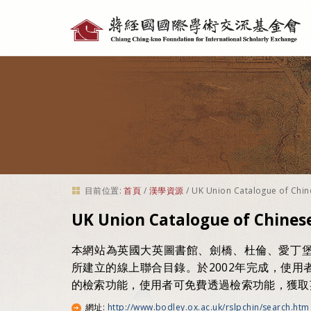
個
人
工
具
目前位置:
首頁
/
漢學資源
/
UK Union Catalogue of Chi
UK Union Catalogue of Chines
本網站為英國大英圖書館、劍橋、杜倫、愛丁
所建立的線上聯合目錄。於2002年完成，使
的檢索功能，使用者可免費透過檢索功能，獲取
網址
:
http://www.bodley.ox.ac.uk/rslpchin/search.htm