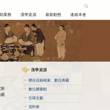
助業務
漢學資源
最新動態
連絡本會
漢學資源
聯合目錄檢索、數位典藏
究所
數位圖書館
簡易
古籍文獻
資料庫