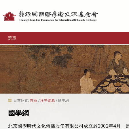
個
人
工
選單
具
目前位置:
首頁
/
漢學資源
/
國學網
國學網
北京國學時代文化傳播股份有限公司成立於2002年4月，