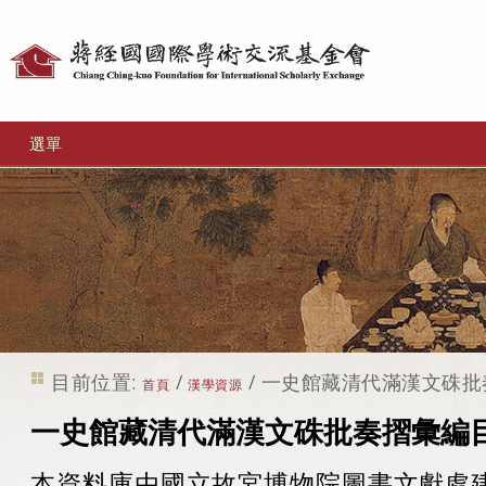
個
人
工
選單
具
目前位置:
/
/
一史館藏清代滿漢文硃批
首頁
漢學資源
一史館藏清代滿漢文硃批奏摺彙編
本資料庫由國立故宮博物院圖書文獻處