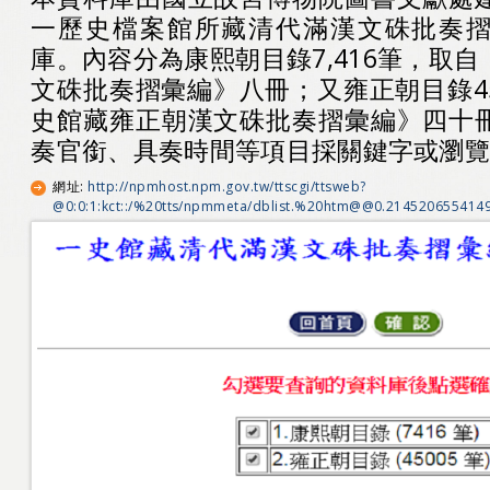
一歷史檔案館所藏清代滿漢文硃批奏
庫。內容分為康熙朝目錄7,416筆，取
文硃批奏摺彙編》八冊；又雍正朝目錄45
史館藏雍正朝漢文硃批奏摺彙編》四十
奏官銜、具奏時間等項目採關鍵字或瀏
網址
:
http://npmhost.npm.gov.tw/ttscgi/ttsweb?
@0:0:1:kct::/%20tts/npmmeta/dblist.%20htm@@0.214520655414