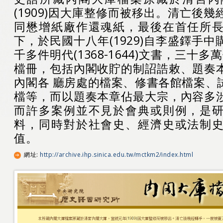
(1909)因大庫整修而被移出。清亡後
同懋增紙廠作還魂紙，最後在首任所
下，於民國十八年(1929)自李盛鐸手
千多件明代(1368-1644)文書，三十多萬件清
檔冊，包括內閣收貯的制詔誥敕、題奏
內閣各 廳房處的檔案、修書各館檔案、
檔等，而以題奏本章佔最大宗，內容多
而許多案例並不見於會典或則例，是
料，同時對於社會史、經濟史或法制
值。
網址
:
http://archive.ihp.sinica.edu.tw/mctkm2/index.html