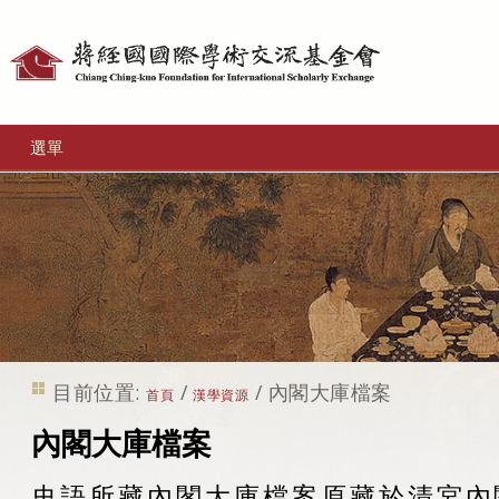
個
人
工
選單
具
目前位置:
/
/
內閣大庫檔案
首頁
漢學資源
內閣大庫檔案
史語所藏內閣大庫檔案原藏於清宮內