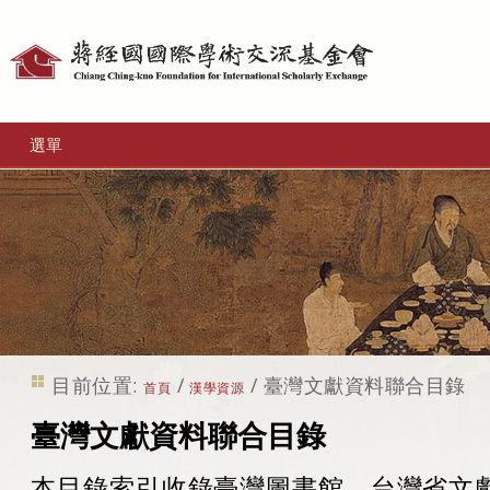
個
人
工
選單
具
目前位置:
/
/
臺灣文獻資料聯合目錄
首頁
漢學資源
臺灣文獻資料聯合目錄
本目錄索引收錄臺灣圖書館、台灣省文