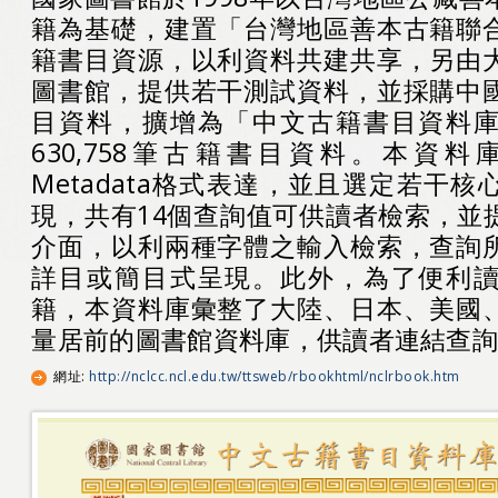
籍為基礎，建置「台灣地區善本古籍聯
籍書目資源，以利資料共建共享，另由
圖書館，提供若干測試資料，並採購中
目資料，擴增為「中文古籍書目資料
630,758筆古籍書目資料。本資
Metadata格式表達，並且選定若干
現，共有14個查詢值可供讀者檢索，並
介面，以利兩種字體之輸入檢索，查詢
詳目或簡目式呈現。此外，為了便利
籍，本資料庫彙整了大陸、日本、美國
量居前的圖書館資料庫，供讀者連結查
網址
:
http://nclcc.ncl.edu.tw/ttsweb/rbookhtml/nclrbook.htm