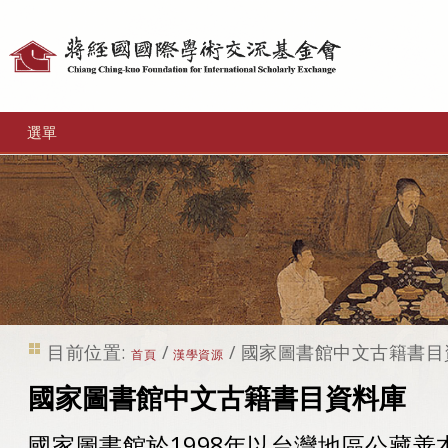
個
人
工
選單
具
目前位置:
/
/
國家圖書館中文古籍書目
首頁
漢學資源
國家圖書館中文古籍書目資料庫
國家圖書館於1998年以台灣地區公藏