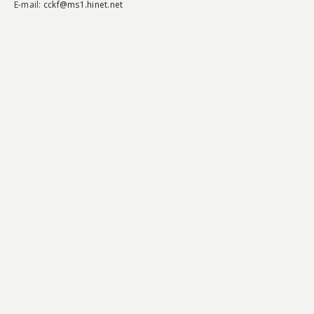
E-mail:
cckf@ms1.hinet.net