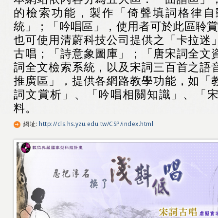
的檢索功能，製作「倚聲填詞格律自
統」；「吟唱區」，使用者可於此區聆賞3
也可使用清蔚科技公司提供之「卡拉迷
古唱；「詩意象圖庫」；「唐宋詞全文
詞全文檢索系統，以及宋詞三百首之語
推廣區」，提供各網路教學功能，如「
詞文賞析」、「吟唱相關知識」、「
料。
網址
:
http://cls.hs.yzu.edu.tw/CSP/index.html