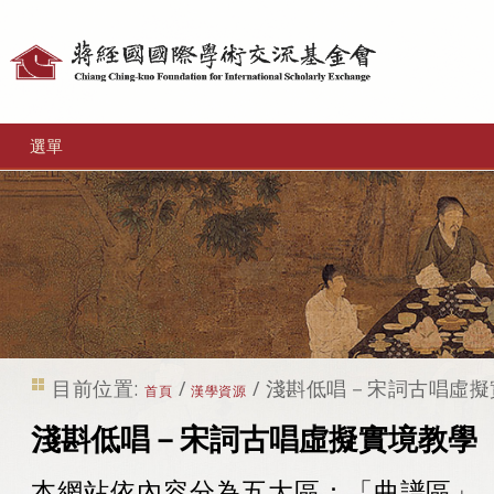
個
人
工
選單
具
目前位置:
/
/
淺斟低唱－宋詞古唱虛擬
首頁
漢學資源
淺斟低唱－宋詞古唱虛擬實境教學
本網站依內容分為五大區：「曲譜區」