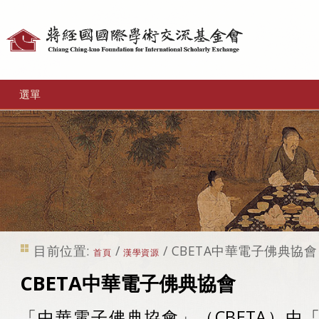
個
人
工
選單
具
目前位置:
/
/
CBETA中華電子佛典協會
首頁
漢學資源
CBETA中華電子佛典協會
「中華電子佛典協會」（CBETA）由