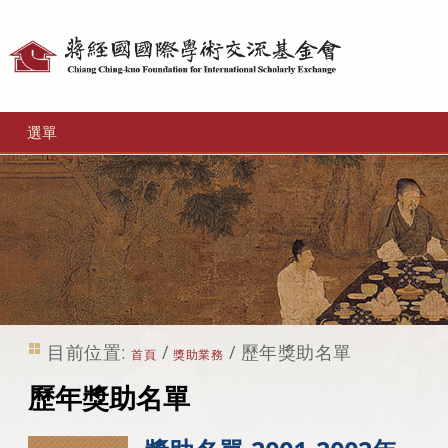
個
人
工
選單
具
目前位置:
/
/
歷年獎助名單
首頁
獎助業務
歷年獎助名單