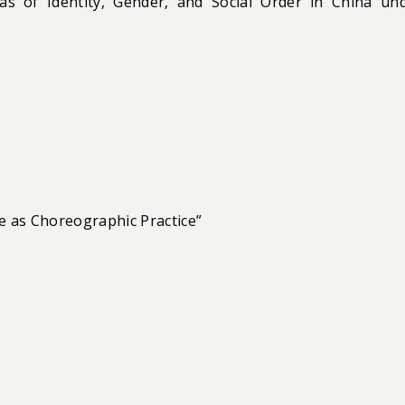
as of Identity, Gender, and Social Order in China un
ce as Choreographic Practice”