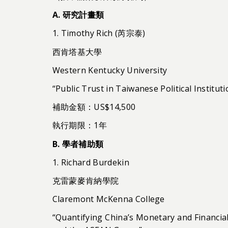
A.
研究計畫類
1. Timothy Rich (芮宗泰)
西肯塔基大學
Western Kentucky University
“Public Trust in Taiwanese Political Institut
補助金額：US$14,500
執行期限：1年
B.
學者補助類
1. Richard Burdekin
克雷蒙麥肯納學院
Claremont McKenna College
“Quantifying China’s Monetary and Financia