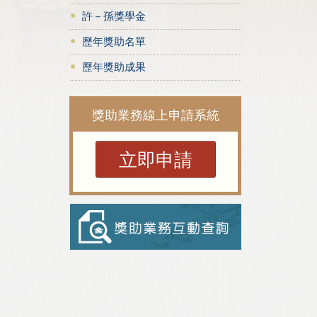
許－孫獎學金
歷年獎助名單
歷年獎助成果
獎助業務線上申請系統
立即申請