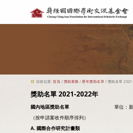
個
人
工
具
目前位置:
首頁
/
獎助業務
/
歷年獎助名單
/
獎助名單 2021
獎助名單 2021-2022年
國內地區獎助名單
單位：新臺幣
（按申請案收件順序排列）
A.
國際合作研究計畫類