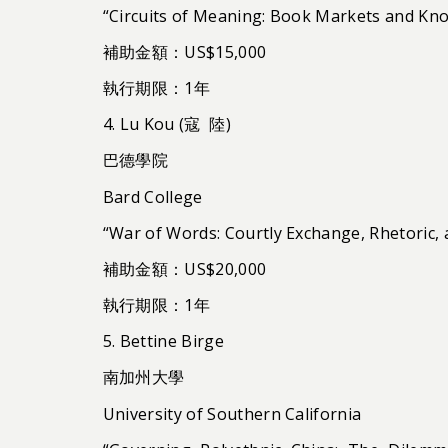
“Circuits of Meaning: Book Markets and Kn
補助金額：US$15,000
執行期限：1年
4. Lu Kou (寇 陸)
巴德學院
Bard College
“War of Words: Courtly Exchange, Rhetoric, a
補助金額：US$20,000
執行期限：1年
5. Bettine Birge
南加州大學
University of Southern California