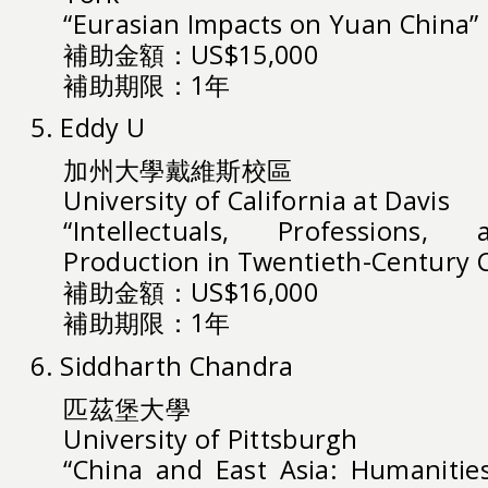
“Eurasian Impacts on Yuan China”
補助金額：US$15,000
補助期限：1年
5. Eddy U
加州大學戴維斯校區
University of California at Davis
“Intellectuals, Professions
Production in Twentieth-Century 
補助金額：US$16,000
補助期限：1年
6. Siddharth Chandra
匹茲堡大學
University of Pittsburgh
“China and East Asia: Humanities,