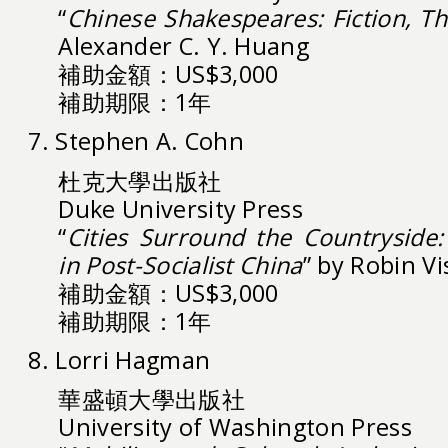
“
Chinese Shakespeares: Fiction, T
Alexander C. Y. Huang
補助金額：US$3,000
補助期限：1年
7. Stephen A. Cohn
杜克大學出版社
Duke University Press
“
Cities Surround the Countryside:
in Post-Socialist China
” by Robin Vi
補助金額：US$3,000
補助期限：1年
8. Lorri Hagman
華盛頓大學出版社
University of Washington Press