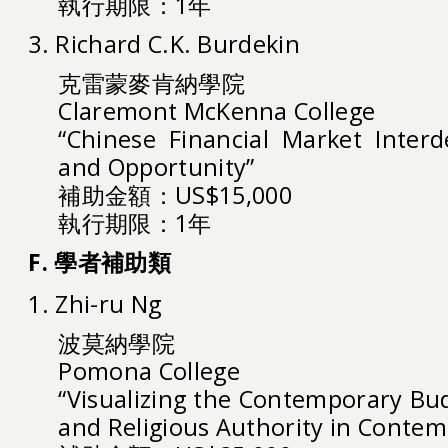
執行期限：1年
3. Richard C.K. Burdekin
克雷蒙麥肯納學院
Claremont McKenna College
“Chinese Financial Market Interd
and Opportunity”
補助金額：US$15,000
執行期限：1年
F. 學者補助類
1. Zhi-ru Ng
波莫納學院
Pomona College
“Visualizing the Contemporary Bud
and Religious Authority in Conte