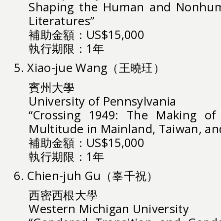
Shaping the Human and Nonhuma
Literatures”
補助金額：US$15,000
執行期限：1年
5. Xiao-jue Wang（王曉玨）
賓州大學
University of Pennsylvania
“Crossing 1949: The Making of 
Multitude in Mainland, Taiwan, a
補助金額：US$15,000
執行期限：1年
6. Chien-juh Gu（辜千祝）
西密西根大學
Western Michigan University