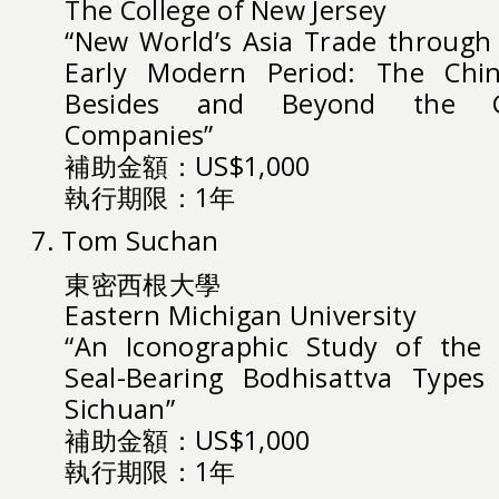
The College of New Jersey
“New World’s Asia Trade through t
Early Modern Period: The Chin
Besides and Beyond the G
Companies”
補助金額：US$1,000
執行期限：1年
7. Tom Suchan
東密西根大學
Eastern Michigan University
“An Iconographic Study of the
Seal-Bearing Bodhisattva Types
Sichuan”
補助金額：US$1,000
執行期限：1年