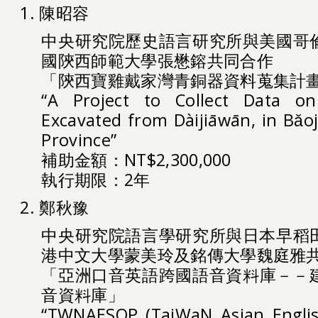
1. 陳昭容
中央研究院歷史語言研究所與美國哥
國陝西師範大學張懋鎔共同合作
「陝西寶雞戴家灣青銅器資料蒐集計
“A Project to Collect Data on
Excavated from Dàijiāwān, in Bǎoj
Province”
補助金額：NT$2,300,000
執行期限：2年
2. 鄭秋豫
中央研究院語言學研究所與日本早稻
港中文大學蒙美玲及銘傳大學魏庭雅
「亞洲口音英語跨國語音資料庫－－
音資料庫」
“TWNAESOP (TaiWaN Asian Engli