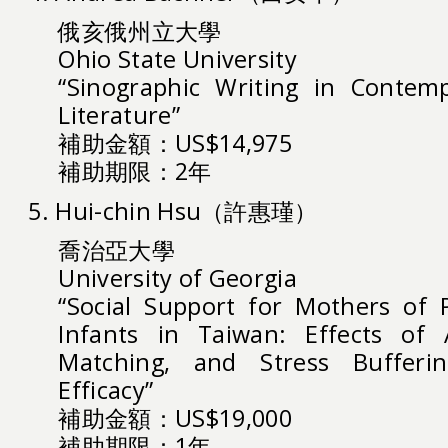
俄亥俄州立大學
Ohio State University
“Sinographic Writing in Contem
Literature”
補助金額：US$14,975
補助期限：2年
5. Hui-chin Hsu（許惠瑾）
喬治亞大學
University of Georgia
“Social Support for Mothers of 
Infants in Taiwan: Effects of
Matching, and Stress Bufferi
Efficacy”
補助金額：US$19,000
補助期限：1年