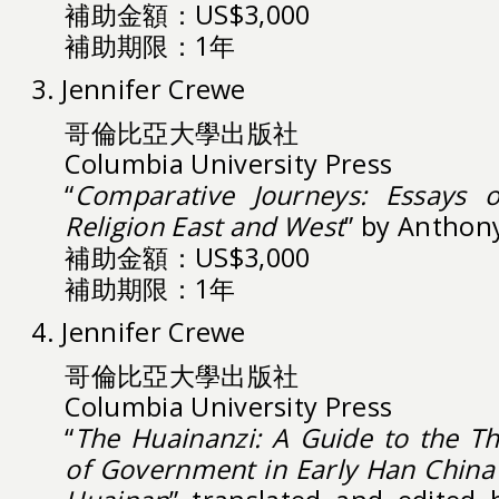
補助金額：US$3,000
補助期限：1年
3. Jennifer Crewe
哥倫比亞大學出版社
Columbia University Press
“
Comparative Journeys: Essays o
Religion East and West
” by Anthon
補助金額：US$3,000
補助期限：1年
4. Jennifer Crewe
哥倫比亞大學出版社
Columbia University Press
“
The Huainanzi: A Guide to the Th
of Government in Early Han China 