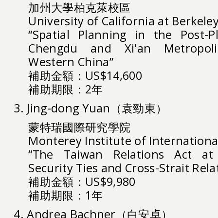
加州大學柏克萊校區
University of California at Berkele
“Spatial Planning in the Post-
Chengdu and Xi'an Metropoli
Western China”
補助金額：US$14,600
補助期限：2年
3. Jing-dong Yuan（袁勁東）
蒙特瑞國際研究學院
Monterey Institute of Internationa
“The Taiwan Relations Act at 
Security Ties and Cross-Strait Rela
補助金額：US$9,980
補助期限：1年
4. Andrea Bachner（白安卓）