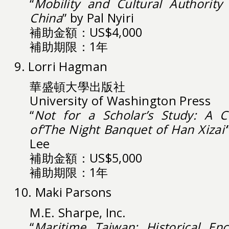
“
Mobility and Cultural Authorit
China
” by Pal Nyiri
補助金額：US$4,000
補助期限：1年
9. Lorri Hagman
華盛頓大學出版社
University of Washington Press
“
Not for a Scholar’s Study: A C
of
‘The Night Banquet of Han Xizai’
Lee
補助金額：US$5,000
補助期限：1年
10. Maki Parsons
M.E. Sharpe, Inc.
“
Maritime Taiwan: Historical En