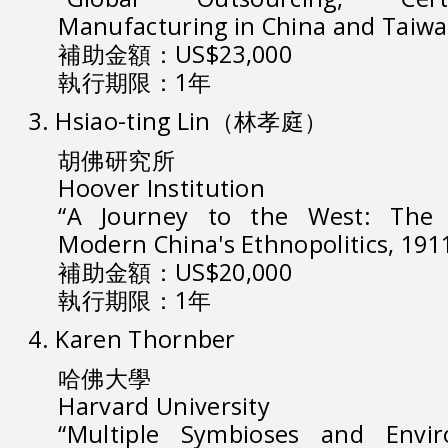
Manufacturing in China and Taiwa
補助金額：US$23,000
執行期限：1年
3. Hsiao-ting Lin（林孝庭）
胡佛研究所
Hoover Institution
“A Journey to the West: The N
Modern China's Ethnopolitics, 191
補助金額：US$20,000
執行期限：1年
4. Karen Thornber
哈佛大學
Harvard University
“Multiple Symbioses and Envir