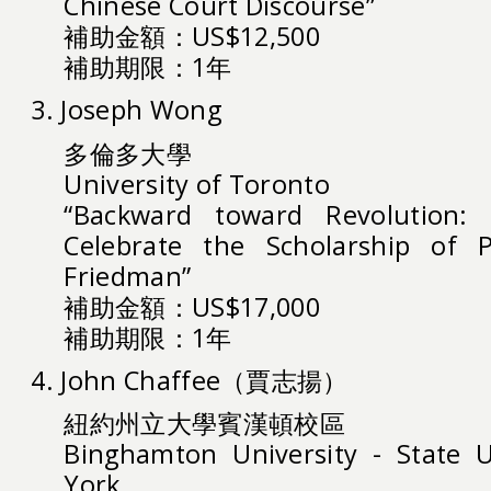
Chinese Court Discourse”
補助金額：US$12,500
補助期限：1年
3. Joseph Wong
多倫多大學
University of Toronto
“Backward toward Revolution: 
Celebrate the Scholarship of 
Friedman”
補助金額：US$17,000
補助期限：1年
4. John Chaffee（賈志揚）
紐約州立大學賓漢頓校區
Binghamton University - State U
York