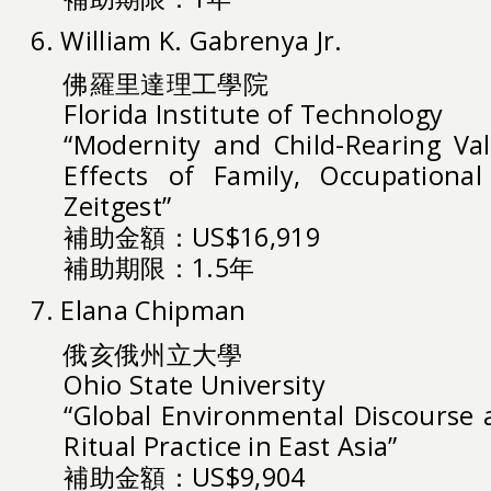
6. William K. Gabrenya Jr.
佛羅里達理工學院
Florida Institute of Technology
“Modernity and Child-Rearing Val
Effects of Family, Occupational
Zeitgest”
補助金額：US$16,919
補助期限：1.5年
7. Elana Chipman
俄亥俄州立大學
Ohio State University
“Global Environmental Discourse
Ritual Practice in East Asia”
補助金額：US$9,904