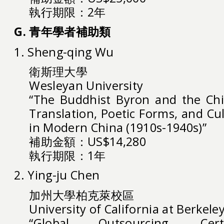
執行期限：2年
G. 青年學者補助類
1. Sheng-qing Wu
衛斯理大學
Wesleyan University
“The Buddhist Byron and the Chi
Translation, Poetic Forms, and Cu
in Modern China (1910s-1940s)”
補助金額：US$14,280
執行期限：1年
2. Ying-ju Chen
加州大學柏克萊校區
University of California at Berkele
“Global Outsourcing, Cert