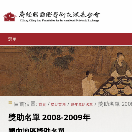
個
人
工
選單
具
目前位置:
/
/
/
獎助名單 2008
首頁
獎助業務
歷年獎助名單
獎助名單 2008-2009年
國內地區獎助名單