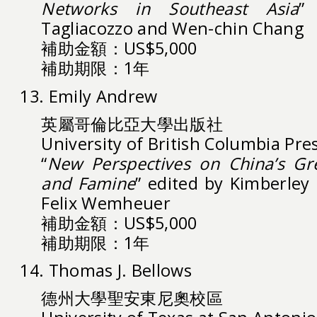
Networks in Southeast Asia
”
Tagliacozzo and Wen-chin Chang
補助金額：US$5,000
補助期限：1年
13. Emily Andrew
英屬哥倫比亞大學出版社
University of British Columbia Pre
“
New Perspectives on China’s Gr
and Famine
” edited by Kimberle
Felix Wemheuer
補助金額：US$5,000
補助期限：1年
14. Thomas J. Bellows
德州大學聖安東尼奧校區