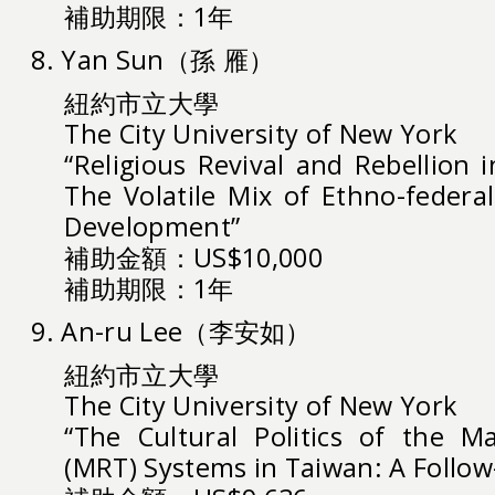
補助期限：1年
8. Yan Sun（孫 雁）
紐約市立大學
The City University of New York
“Religious Revival and Rebellion 
The Volatile Mix of Ethno-federal
Development”
補助金額：US$10,000
補助期限：1年
9. An-ru Lee（李安如）
紐約市立大學
The City University of New York
“The Cultural Politics of the M
(MRT) Systems in Taiwan: A Follow