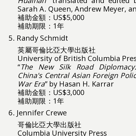
Huainan
” translated and edited 
Sarah A. Queen, Andrew Meyer, an
補助金額：US$5,000
補助期限：1年
5. Randy Schmidt
英屬哥倫比亞大學出版社
University of British Columbia Pre
“
The New Silk Road Diplomacy
China's Central Asian Foreign Poli
War Era
” by Hasan H. Karrar
補助金額：US$3,000
補助期限：1年
6. Jennifer Crewe
哥倫比亞大學出版社
Columbia University Press