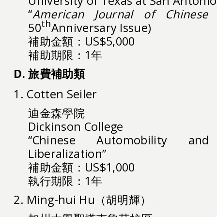
University of Texas at San Antonio
“
American Journal of Chinese 
th
50
Anniversary Issue)
補助金額：US$5,000
補助期限：1年
D. 旅費補助類
1. Cotten Seiler
迪金森學院
Dickinson College
“Chinese Automobility and
Liberalization”
補助金額：US$1,000
執行期限：1年
2. Ming-hui Hu（胡明輝）