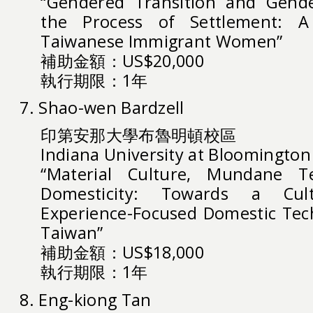
“Gendered Transition and Gende
the Process of Settlement: 
Taiwanese Immigrant Women”
補助金額：US$20,000
執行期限：1年
7. Shao-wen Bardzell
印第安那大學布魯明頓校區
Indiana University at Bloomington
“Material Culture, Mundane Te
Domesticity: Towards a Cultu
Experience-Focused Domestic Tec
Taiwan”
補助金額：US$18,000
執行期限：1年
8. Eng-kiong Tan