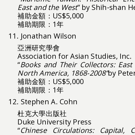
East and the West
” by Shih-shan H
補助金額：US$5,000
補助期限：1年
11. Jonathan Wilson
亞洲研究學會
Association for Asian Studies, Inc.
“
Books and Their Collectors: East 
North America, 1868-2008”
by Pete
補助金額：US$5,000
補助期限：1年
12. Stephen A. Cohn
杜克大學出版社
Duke University Press
“
Chinese Circulations: Capital,