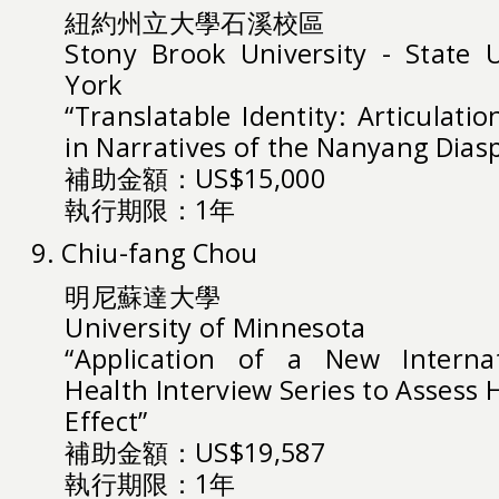
紐約州立大學石溪校區
Stony Brook University - State 
York
“Translatable Identity: Articulati
in Narratives of the Nanyang Dias
補助金額：US$15,000
執行期限：1年
9. Chiu-fang Chou
明尼蘇達大學
University of Minnesota
“Application of a New Internat
Health Interview Series to Assess
Effect”
補助金額：US$19,587
執行期限：1年