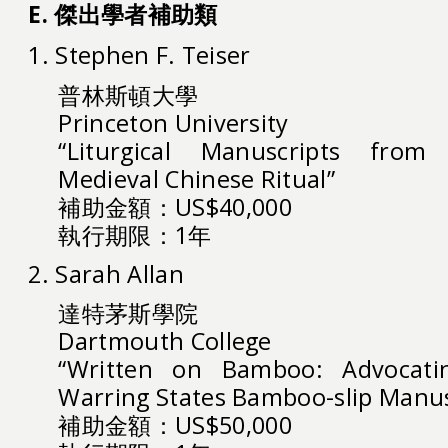
E. 傑出學者補助類
1. Stephen F. Teiser
普林斯頓大學
Princeton University
“Liturgical Manuscripts fro
Medieval Chinese Ritual”
補助金額：US$40,000
執行期限：1年
2. Sarah Allan
達特茅斯學院
Dartmouth College
“Written on Bamboo: Advocatin
Warring States Bamboo-slip Manus
補助金額：US$50,000