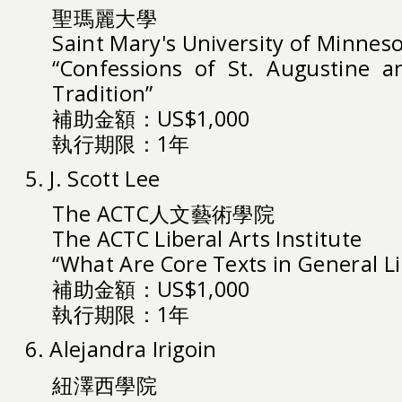
聖瑪麗大學
Saint Mary's University of Minnes
“Confessions of St. Augustine a
Tradition”
補助金額：US$1,000
執行期限：1年
5. J. Scott Lee
The ACTC人文藝術學院
The ACTC Liberal Arts Institute
“What Are Core Texts in General Li
補助金額：US$1,000
執行期限：1年
6. Alejandra Irigoin
紐澤西學院