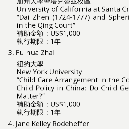
加州大學聖塔克魯茲校區
University of California at Santa C
“Dai Zhen (1724-1777) and Spher
in the Qing Court”
補助金額：US$1,000
執行期限：1年
3. Fu-hua Zhai
紐約大學
New York University
“Child Care Arrangement in the Co
Child Policy in China: Do Child G
Matter?”
補助金額：US$1,000
執行期限：1年
4. Jane Kelley Rodeheffer