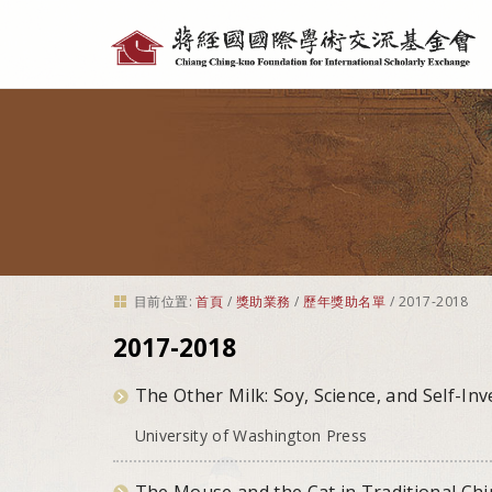
個
人
工
具
目前位置:
首頁
/
獎助業務
/
歷年獎助名單
/
2017-2018
2017-2018
The Other Milk: Soy, Science, and Self-In
University of Washington Press
The Mouse and the Cat in Traditional Chi