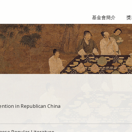
基金會簡介
獎
vention in Republican China
nese Popular Literature