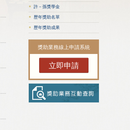
許－孫獎學金
歷年獎助名單
歷年獎助成果
獎助業務線上申請系統
立即申請