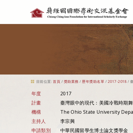
個
人
工
具
目前位置:
首頁
/
獎助業務
/
歷年獎助名單
/
2017-2018
/
年度
2017
計畫
臺灣眼中的現代：美國冷戰時期舞蹈
機構
The Ohio State University Dep
主持人
李宗興
申請類別
中華民國留學生博士論文獎學金