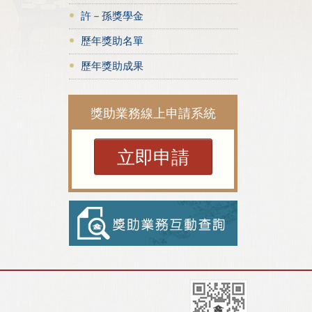
許－孫獎學金
歷年獎助名單
歷年獎助成果
獎助業務線上申請系統
立即申請