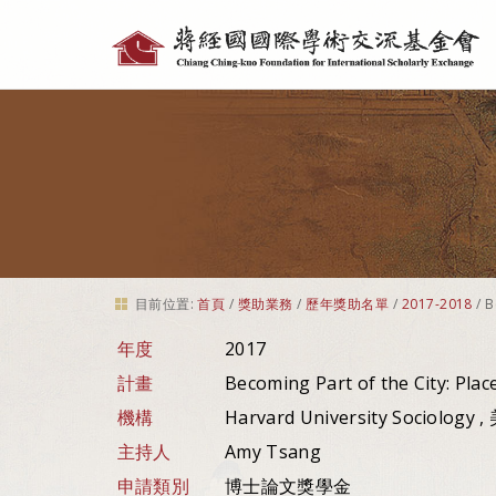
個
人
工
具
目前位置:
首頁
/
獎助業務
/
歷年獎助名單
/
2017-2018
/
B
年度
2017
計畫
Becoming Part of the City: Pla
機構
Harvard University Sociology 
主持人
Amy Tsang
申請類別
博士論文獎學金