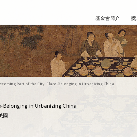
基金會簡介
獎
ecoming Part of the City: Place-Belonging in Urbanizing China
ce-Belonging in Urbanizing China
, 美國