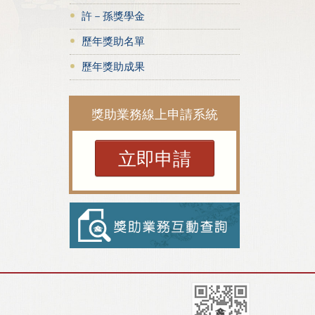
許－孫獎學金
歷年獎助名單
歷年獎助成果
獎助業務線上申請系統
立即申請