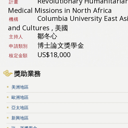
Revolutionary Humanitaria
計畫
Medical Missions in North Africa
Columbia University East A
機構
and Cultures , 美國
鄒冬心
主持人
博士論文獎學金
申請類別
US$18,000
核定金額
獎助業務
美洲地區
歐洲地區
亞太地區
新興地區
許－孫獎學金