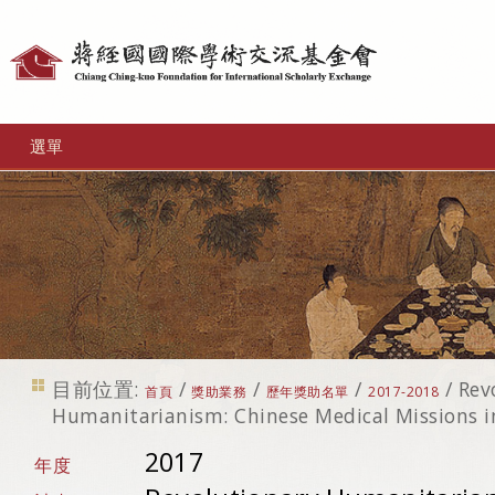
個
人
工
選單
具
目前位置:
/
/
/
/
Rev
首頁
獎助業務
歷年獎助名單
2017-2018
Humanitarianism: Chinese Medical Missions i
2017
年度