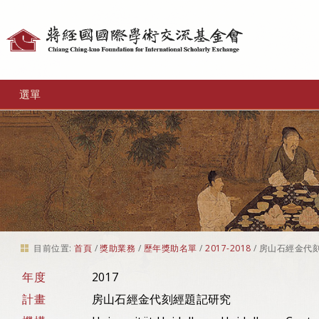
個
人
工
選單
具
目前位置:
首頁
/
獎助業務
/
歷年獎助名單
/
2017-2018
/
房山石經金代
年度
2017
計畫
房山石經金代刻經題記研究