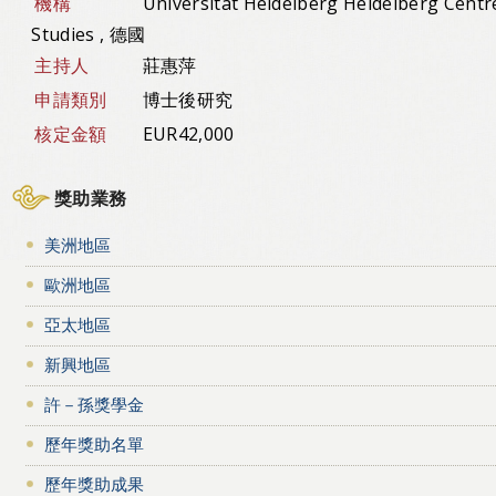
機構
Universität Heidelberg Heidelberg Centr
Studies , 德國
主持人
莊惠萍
申請類別
博士後研究
核定金額
EUR42,000
獎助業務
美洲地區
歐洲地區
亞太地區
新興地區
許－孫獎學金
歷年獎助名單
歷年獎助成果