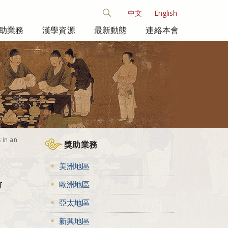
中文
English
助業務
漢學資源
最新動態
連絡本會
 in an
獎助業務
美洲地區
歐洲地區
f
亞太地區
新興地區