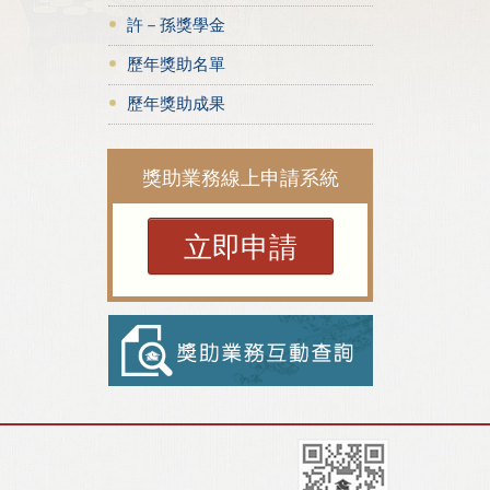
許－孫獎學金
歷年獎助名單
歷年獎助成果
獎助業務線上申請系統
立即申請