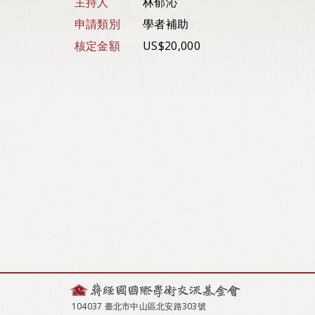
主持人
林郁沁
申請類別
學者補助
核定金額
US$20,000
104037 臺北市中山區北安路303號