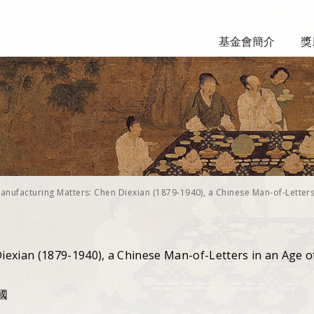
基金會簡介
獎
anufacturing Matters: Chen Diexian (1879-1940), a Chinese Man-of-Letters
exian (1879-1940), a Chinese Man-of-Letters in an Age o
美國