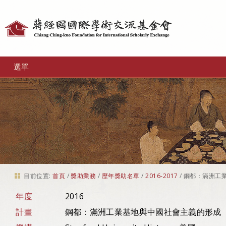
個
人
工
選單
具
目前位置:
首頁
/
獎助業務
/
歷年獎助名單
/
2016-2017
/
鋼都：滿洲工
年度
2016
計畫
鋼都：滿洲工業基地與中國社會主義的形成