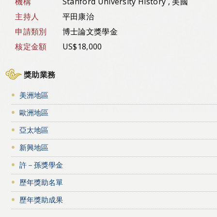
機構
Stanford University History , 美國
主持人
平田康治
申請類別
博士論文獎學金
核定金額
US$18,000
獎助業務
美洲地區
歐洲地區
亞太地區
新興地區
許－孫獎學金
歷年獎助名單
歷年獎助成果