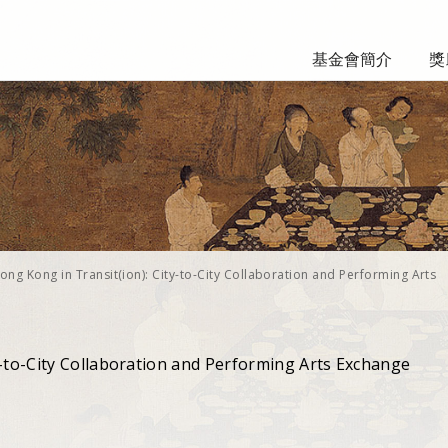
基金會簡介
獎
ong Kong in Transit(ion): City-to-City Collaboration and Performing Arts
y-to-City Collaboration and Performing Arts Exchange