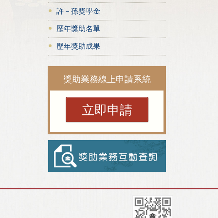
許－孫獎學金
歷年獎助名單
歷年獎助成果
獎助業務線上申請系統
立即申請