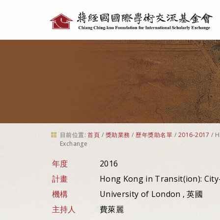
個
人
工
具
目前位置:
首頁
/
獎助業務
/
歷年獎助名單
/
2016-2017
/
H
Exchange
年度
2016
計畫
Hong Kong in Transit(ion): Cit
機構
University of London , 英國
主持人
費萊麗