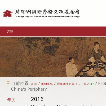
個
人
工
選單
具
目前位置:
/
/
/
/
Pro
首頁
獎助業務
歷年獎助名單
2016-2017
China's Periphery
2016
年度