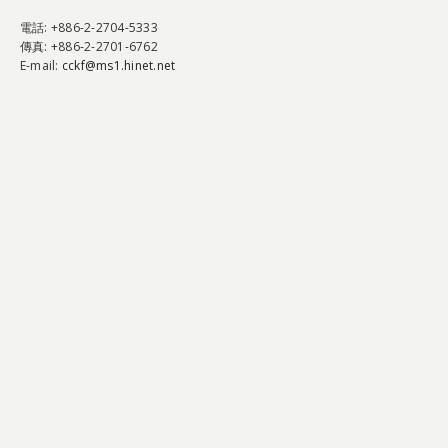
電話
: +886-2-2704-5333
傳真
: +886-2-2701-6762
E-mail:
cckf@ms1.hinet.net