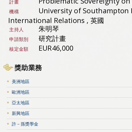
Problematic Sovereignty on 
計畫
University of Southampton P
機構
International Relations , 英國
朱明琴
主持人
研究計畫
申請類別
EUR46,000
核定金額
獎助業務
美洲地區
歐洲地區
亞太地區
新興地區
許－孫獎學金