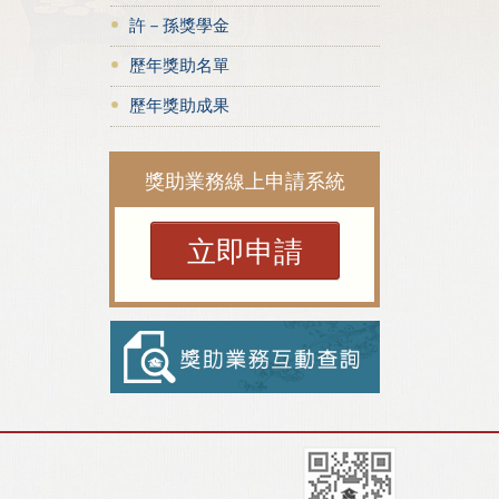
許－孫獎學金
歷年獎助名單
歷年獎助成果
獎助業務線上申請系統
立即申請