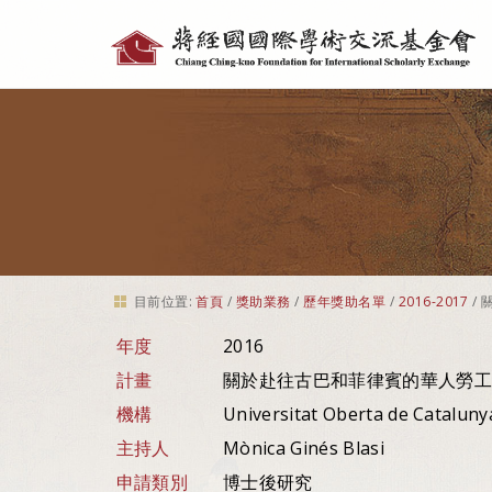
個
人
工
具
目前位置:
首頁
/
獎助業務
/
歷年獎助名單
/
2016-2017
/
年度
2016
計畫
關於赴往古巴和菲律賓的華人勞工之中
機構
Universitat Oberta de Catalun
主持人
Mònica Ginés Blasi
申請類別
博士後研究